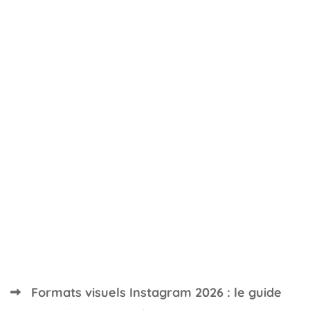
Les erreurs que j’ai commises cet
été en tant qu’entrepreneure
introvertie (et comment les éviter)
20/09/2024
26 views
Formats visuels Instagram 2026 : le guide